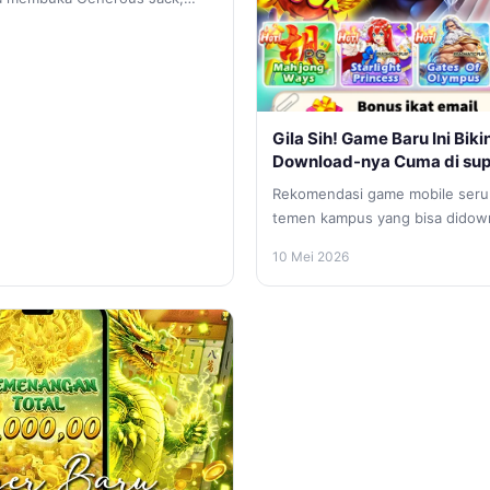
muncul adalah suasana kedai
Gila Sih! Game Baru Ini Biki
Download-nya Cuma di sup
Rekomendasi game mobile seru
temen kampus yang bisa didow
mudah, cepat, dan aman di plat
10 Mei 2026