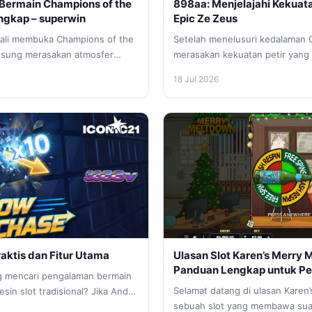
 Bermain Champions of the
898aa: Menjelajahi Kekua
ngkap – superwin
Epic Ze Zeus
kali membuka Champions of the
Setelah menelusuri kedalaman
ngsung merasakan atmosfer
merasakan kekuatan petir yang
 Swintt telah merancang...
Epic Ze Zeus, kita sampai pada
18 Jul 2026
bahwa...
aktis dan Fitur Utama
Ulasan Slot Karen’s Merry 
Panduan Lengkap untuk Pe
 mencari pengalaman bermain
Selamat datang di ulasan Karen
sin slot tradisional? Jika Anda
sebuah slot yang membawa sua
an yang berputar dan...