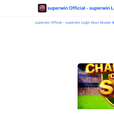
superwin Official - superwin 
superwin Official - superwin Login Akun Mudah 