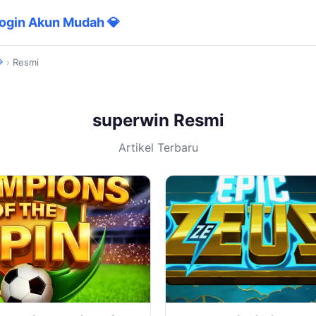
Login Akun Mudah 💎

›
Resmi
superwin Resmi
Artikel Terbaru