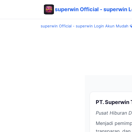
superwin Official - superwin 
superwin Official - superwin Login Akun Mudah 
PT. Superwin 
Pusat Hiburan D
Menjadi pemimpi
transparan, dan 