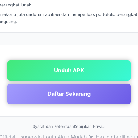
erangkat lunak.
rekor 5 juta unduhan aplikasi dan memperluas portofolio perangkat 
langsung.
Unduh APK
Daftar Sekarang
Syarat dan Ketentuan
Kebijakan Privasi
fficial - superwin Login Akun Mudah 💎. Hak cipta dilindu