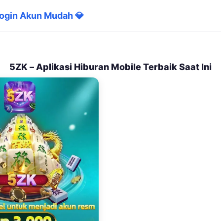
Login Akun Mudah 💎
5ZK – Aplikasi Hiburan Mobile Terbaik Saat Ini